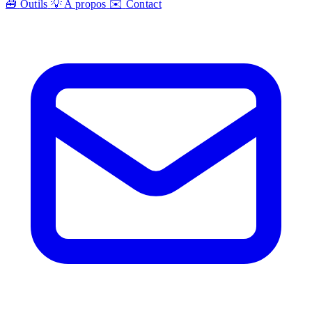
🧰
Outils
💡
A propos
✉️
Contact