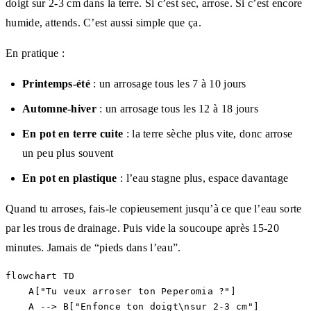
doigt sur 2-3 cm dans la terre. Si c’est sec, arrose. Si c’est encore
humide, attends. C’est aussi simple que ça.
En pratique :
Printemps-été
: un arrosage tous les 7 à 10 jours
Automne-hiver
: un arrosage tous les 12 à 18 jours
En pot en terre cuite
: la terre sèche plus vite, donc arrose
un peu plus souvent
En pot en plastique
: l’eau stagne plus, espace davantage
Quand tu arroses, fais-le copieusement jusqu’à ce que l’eau sorte
par les trous de drainage. Puis vide la soucoupe après 15-20
minutes. Jamais de “pieds dans l’eau”.
flowchart TD

    A["Tu veux arroser ton Peperomia ?"]

    A --> B["Enfonce ton doigt\nsur 2-3 cm"]
