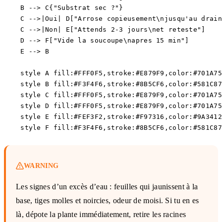
    B --> C{"Substrat sec ?"}

    C -->|Oui| D["Arrose copieusement\njusqu'au drain
    C -->|Non| E["Attends 2-3 jours\net reteste"]

    D --> F["Vide la soucoupe\napres 15 min"]

    E --> B

    style A fill:#FFF0F5,stroke:#E879F9,color:#701A75

    style B fill:#F3F4F6,stroke:#8B5CF6,color:#581C87

    style C fill:#FFF0F5,stroke:#E879F9,color:#701A75

    style D fill:#FFF0F5,stroke:#E879F9,color:#701A75

    style E fill:#FEF3F2,stroke:#F97316,color:#9A3412

WARNING
Les signes d’un excès d’eau : feuilles qui jaunissent à la
base, tiges molles et noircies, odeur de moisi. Si tu en es
là, dépote la plante immédiatement, retire les racines