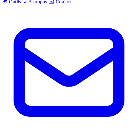
🧰
Outils
💡
A propos
✉️
Contact