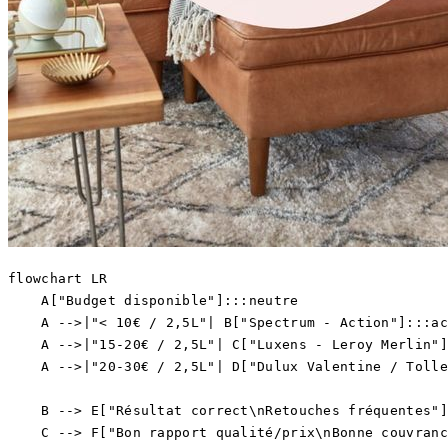
flowchart LR

    A["Budget disponible"]:::neutre

    A -->|"< 10€ / 2,5L"| B["Spectrum - Action"]:::ac
    A -->|"15-20€ / 2,5L"| C["Luxens - Leroy Merlin"]
    A -->|"20-30€ / 2,5L"| D["Dulux Valentine / Tolle
    B --> E["Résultat correct\nRetouches fréquentes"]
    C --> F["Bon rapport qualité/prix\nBonne couvranc