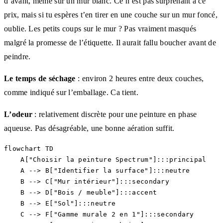
d’avant, même sur un mur blanc. Ce n’est pas surprenant à ce
prix, mais si tu espères t’en tirer en une couche sur un mur foncé,
oublie. Les petits coups sur le mur ? Pas vraiment masqués
malgré la promesse de l’étiquette. Il aurait fallu boucher avant de
peindre.
Le temps de séchage
: environ 2 heures entre deux couches,
comme indiqué sur l’emballage. Ca tient.
L’odeur
: relativement discrète pour une peinture en phase
aqueuse. Pas désagréable, une bonne aération suffit.
flowchart TD

    A["Choisir la peinture Spectrum"]:::principal

    A --> B["Identifier la surface"]:::neutre

    B --> C["Mur intérieur"]:::secondary

    B --> D["Bois / meuble"]:::accent

    B --> E["Sol"]:::neutre

    C --> F["Gamme murale 2 en 1"]:::secondary
