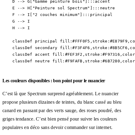
    D --> G["Gamme peinture bois"]:::accent

    E --> H["Peinture sol Spectrum"]:::neutre

    F --> I["2 couches minimum"]:::principal

    G --> I

    H --> I

    classDef principal fill:#FFF0F5,stroke:#E879F9,co
    classDef secondary fill:#F3F4F6,stroke:#8B5CF6,co
    classDef accent fill:#FEF3F2,stroke:#F97316,color
Les couleurs disponibles : bon point pour le nuancier
C’est là que Spectrum surprend agréablement. Le nuancier
propose plusieurs dizaines de teintes, du blanc cassé au bleu
canard en passant par des verts sauge, des roses poudré, des
griges tendance. C’est bien pensé pour suivre les couleurs
populaires en déco sans devoir commander sur internet.