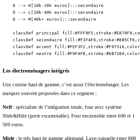
    D --> K[10k-20k euros]:::secondaire

    D --> L[20k-40k euros]:::secondaire

    D --> M[40k+ euros]:::secondaire

    classDef principal fill:#FFF0F5,stroke:#E879F9,co
    classDef secondaire fill:#F3F4F6,stroke:#8B5CF6,c
    classDef accent fill:#FEF3F2,stroke:#F97316,color
Les électroménagers intégrés
Une cuisine haut de gamme, c’est aussi l’électroménager. Les
marques souvent proposées dans ce segment :
Neff
: spécialiste de l’intégration totale, four avec système
Slide&Hide (porte escamotable). Four encastrable entre 600 et 1
500 euros.
Miele
: le très haut de gamme allemand. Lave-vaisselle entre 800