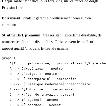
Laque mate
: tendance, plus forgiving sur les traces de doigts.
Prix similaire.
Bois massif
: chaleur garantie, vieillissement beau si bien
entretenu.
Stratifié HPL premium
: très résistant, excellente durabilité, de
nombreuses finitions disponibles. C’est souvent le meilleur
rapport qualité/prix dans le haut de gamme.
graph TD

    A[Ton projet cuisine]:::principal --> B[Style cho
    A --> C[Matériaux]:::neutre

    A --> D[Budget]:::neutre

    B --> E[Contemporain]:::secondaire

    B --> F[Classique modernisé]:::secondaire

    B --> G[Industriel]:::secondaire

    C --> H[Plan de travail]:::accent

    C --> I[Façades]:::accent

    C --> J[Crédence]:::accent
