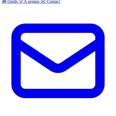
🧰
Outils
💡
A propos
✉️
Contact