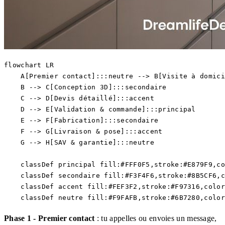
flowchart LR

    A[Premier contact]:::neutre --> B[Visite à domici
    B --> C[Conception 3D]:::secondaire

    C --> D[Devis détaillé]:::accent

    D --> E[Validation & commande]:::principal

    E --> F[Fabrication]:::secondaire

    F --> G[Livraison & pose]:::accent

    G --> H[SAV & garantie]:::neutre

    classDef principal fill:#FFF0F5,stroke:#E879F9,co
    classDef secondaire fill:#F3F4F6,stroke:#8B5CF6,c
    classDef accent fill:#FEF3F2,stroke:#F97316,color
Phase 1 - Premier contact
: tu appelles ou envoies un message,