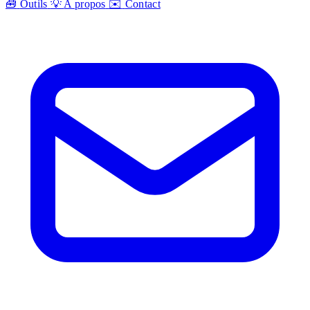
🧰
Outils
💡
A propos
✉️
Contact