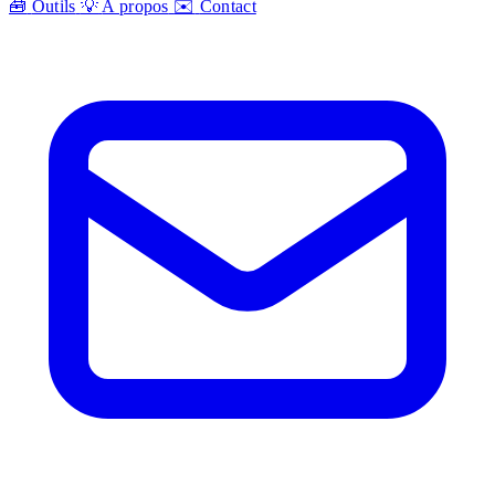
🧰
Outils
💡
A propos
✉️
Contact