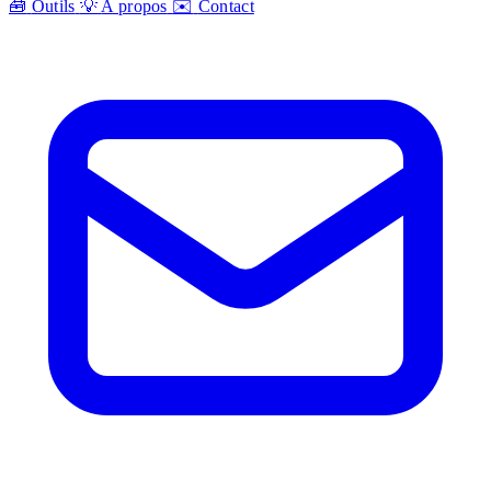
🧰
Outils
💡
A propos
✉️
Contact