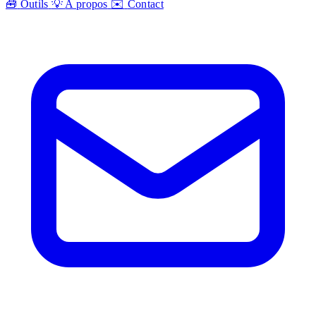
🧰
Outils
💡
A propos
✉️
Contact