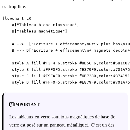
est trop fine.
flowchart LR

    A["Tableau blanc classique"]

    B["Tableau magnétique"]

    A --> C["Ecriture + effacement\nPrix plus bas\n10
    B --> D["Ecriture + effacement\n+ magnets déco\n+
    style A fill:#F3F4F6,stroke:#8B5CF6,color:#581C87

    style B fill:#FFF0F5,stroke:#E879F9,color:#701A75

    style C fill:#F9FAFB,stroke:#6B7280,color:#374151

IMPORTANT
Les tableaux en verre sont tous magnétiques de base (le
verre est posé sur un panneau métallique). C’est un des