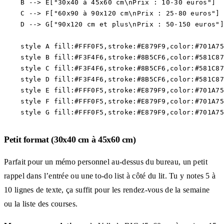
    B --> E["30x40 à 45x60 cm\nPrix : 10-30 euros"]

    C --> F["60x90 à 90x120 cm\nPrix : 25-80 euros"]

    D --> G["90x120 cm et plus\nPrix : 50-150 euros"]

    style A fill:#FFF0F5,stroke:#E879F9,color:#701A75

    style B fill:#F3F4F6,stroke:#8B5CF6,color:#581C87

    style C fill:#F3F4F6,stroke:#8B5CF6,color:#581C87

    style D fill:#F3F4F6,stroke:#8B5CF6,color:#581C87

    style E fill:#FFF0F5,stroke:#E879F9,color:#701A75

    style F fill:#FFF0F5,stroke:#E879F9,color:#701A75

Petit format (30x40 cm à 45x60 cm)
Parfait pour un mémo personnel au-dessus du bureau, un petit
rappel dans l’entrée ou une to-do list à côté du lit. Tu y notes 5 à
10 lignes de texte, ça suffit pour les rendez-vous de la semaine
ou la liste des courses.