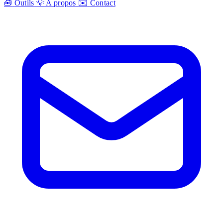
🧰
Outils
💡
A propos
✉️
Contact