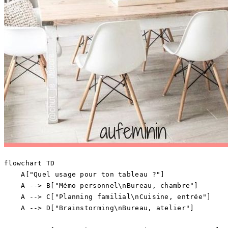
flowchart TD

    A["Quel usage pour ton tableau ?"]

    A --> B["Mémo personnel\nBureau, chambre"]

    A --> C["Planning familial\nCuisine, entrée"]

    A --> D["Brainstorming\nBureau, atelier"]
