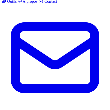
🧰
Outils
💡
A propos
✉️
Contact