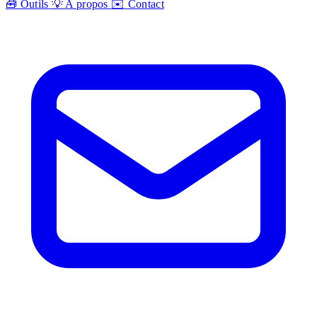
🧰
Outils
💡
A propos
✉️
Contact