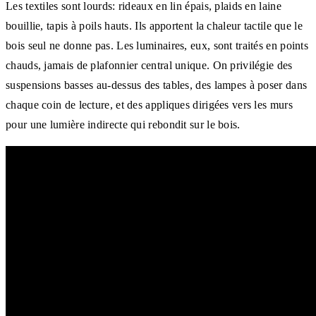
Les textiles sont lourds: rideaux en lin épais, plaids en laine
bouillie, tapis à poils hauts. Ils apportent la chaleur tactile que le
bois seul ne donne pas. Les luminaires, eux, sont traités en points
chauds, jamais de plafonnier central unique. On privilégie des
suspensions basses au-dessus des tables, des lampes à poser dans
chaque coin de lecture, et des appliques dirigées vers les murs
pour une lumière indirecte qui rebondit sur le bois.