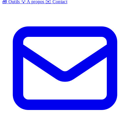
🧰
Outils
💡
A propos
✉️
Contact