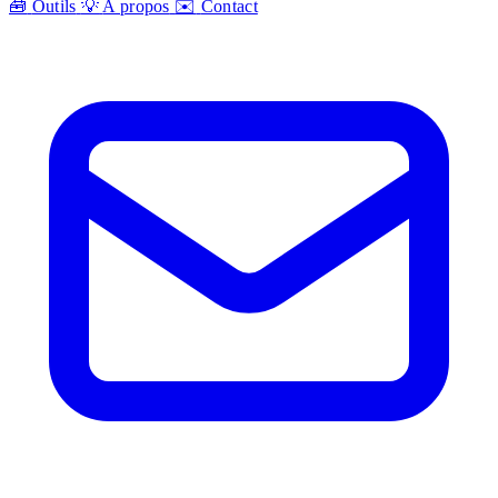
🧰
Outils
💡
A propos
✉️
Contact