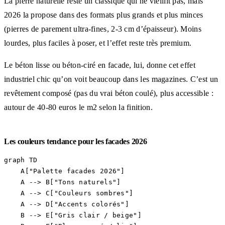
La pierre naturelle reste un classique qui ne vieillit pas, mais
2026 la propose dans des formats plus grands et plus minces
(pierres de parement ultra-fines, 2-3 cm d’épaisseur). Moins
lourdes, plus faciles à poser, et l’effet reste très premium.
Le béton lisse ou béton-ciré en facade, lui, donne cet effet
industriel chic qu’on voit beaucoup dans les magazines. C’est un
revêtement composé (pas du vrai béton coulé), plus accessible :
autour de 40-80 euros le m2 selon la finition.
Les couleurs tendance pour les facades 2026
graph TD

    A["Palette facades 2026"]

    A --> B["Tons naturels"]

    A --> C["Couleurs sombres"]

    A --> D["Accents colorés"]

    B --> E["Gris clair / beige"]
