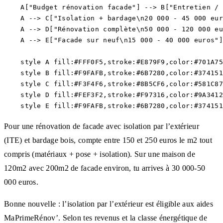
    A["Budget rénovation facade"] --> B["Entretien / 
    A --> C["Isolation + bardage\n20 000 - 45 000 eur
    A --> D["Rénovation complète\n50 000 - 120 000 eu
    A --> E["Facade sur neuf\n15 000 - 40 000 euros"]

    style A fill:#FFF0F5,stroke:#E879F9,color:#701A75

    style B fill:#F9FAFB,stroke:#6B7280,color:#374151

    style C fill:#F3F4F6,stroke:#8B5CF6,color:#581C87

    style D fill:#FEF3F2,stroke:#F97316,color:#9A3412

Pour une rénovation de facade avec isolation par l’extérieur
(ITE) et bardage bois, compte entre 150 et 250 euros le m2 tout
compris (matériaux + pose + isolation). Sur une maison de
120m2 avec 200m2 de facade environ, tu arrives à 30 000-50
000 euros.
Bonne nouvelle : l’isolation par l’extérieur est éligible aux aides
MaPrimeRénov’. Selon tes revenus et la classe énergétique de