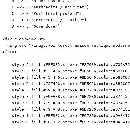
    B --> F["Blanc cassé / lin"]

    C --> G["Anthracite / noir mat"]

    C --> H["Vert forêt profond"]

    D --> I["Terracotta / rouille"]

    D --> J["Ocre doré"]

<div class="my-8">

  <img src="/images/pinterest-maison-rustique-moderne
</div>

    style A fill:#FFF0F5,stroke:#E879F9,color:#701A75

    style B fill:#F3F4F6,stroke:#8B5CF6,color:#581C87

    style C fill:#F3F4F6,stroke:#8B5CF6,color:#581C87

    style D fill:#F3F4F6,stroke:#8B5CF6,color:#581C87

    style E fill:#F9FAFB,stroke:#6B7280,color:#374151

    style F fill:#F9FAFB,stroke:#6B7280,color:#374151

    style G fill:#F9FAFB,stroke:#6B7280,color:#374151

    style H fill:#F9FAFB,stroke:#6B7280,color:#374151

    style I fill:#FEF3F2,stroke:#F97316,color:#9A3412
