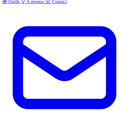
🧰
Outils
💡
A propos
✉️
Contact