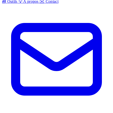
🧰
Outils
💡
A propos
✉️
Contact