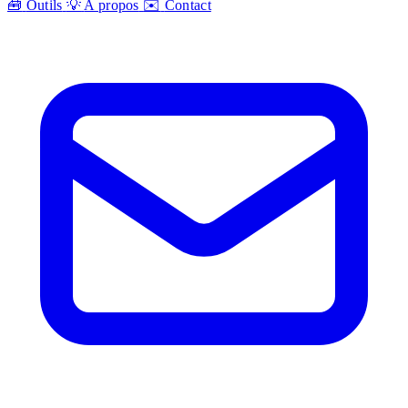
🧰
Outils
💡
A propos
✉️
Contact