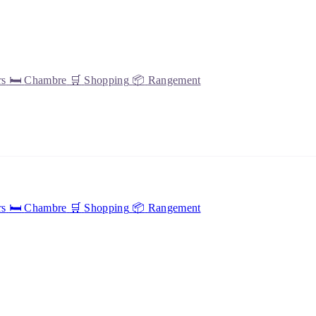
rs
🛏️
Chambre
🛒
Shopping
📦
Rangement
rs
🛏️
Chambre
🛒
Shopping
📦
Rangement