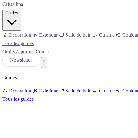
Cristall
ina
Guides
🎨
Decoration
🌿
Exterieur
🛁
Salle de bain
🍳
Cuisine
🎨
Couleu
Tous les guides
Outils
A propos
Contact
Newsletter
Guides
🎨
Decoration
🌿
Exterieur
🛁
Salle de bain
🍳
Cuisine
🎨
Couleu
Tous les guides