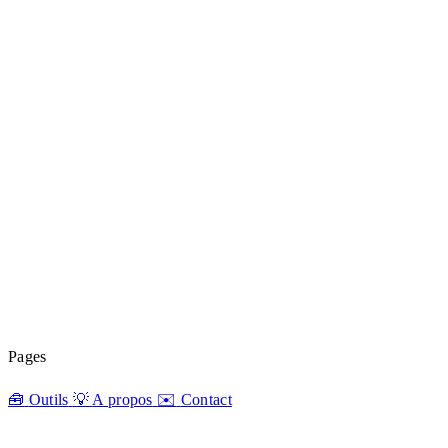
Pages
🧰
Outils
💡
A propos
✉️
Contact