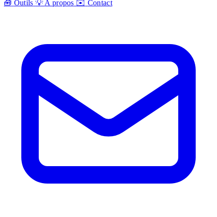
🧰
Outils
💡
A propos
✉️
Contact